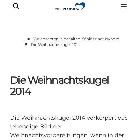
■
…
Weihnachten in der alten Königsstadt Nyborg
■
Die Weihnachtskugel 2014
Erlebnisse in Nyborg
Outdoor
Veranstaltungen
Die Weihnachtskugel
Übernachtung
Reiseplanung
2014
Buchen & kaufen
Die Weihnachtskugel 2014 verkörpert das
lebendige Bild der
Weihnachtsvorbereitungen, wenn in der