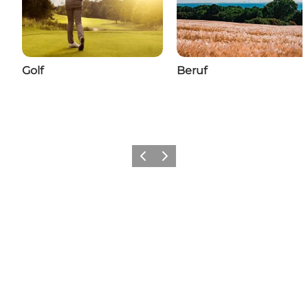
Golf
Beruf
Zurück
Weiter
Füge deinem Feed ein
bisschen Nyborg hinzu