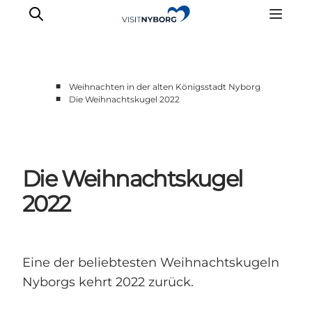
■
Weihnachten in der alten Königsstadt Nyborg
■
Die Weihnachtskugel 2022
Erlebnisse in Nyborg
Outdoor
Veranstaltungen
Die Weihnachtskugel
Übernachtung
Reiseplanung
2022
Buchen & kaufen
Eine der beliebtesten Weihnachtskugeln
Nyborgs kehrt 2022 zurück.