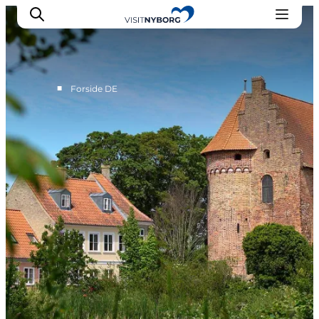
■
Forside DE
Erlebnisse in Nyborg
Outdoor
Veranstaltungen
Übernachtung
Reiseplanung
Buchen & kaufen