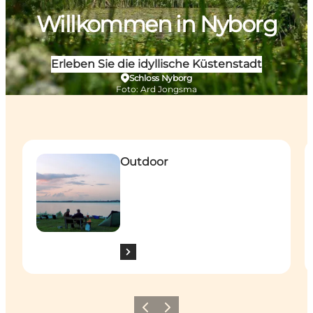
Willkommen in Nyborg
Erleben Sie die idyllische Küstenstadt
Schloss Nyborg
Foto
:
Ard Jongsma
Outdoor i Nyborg
K
Outdoor
Zurück
Weiter