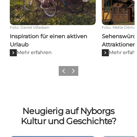
Foto
:
Daniel Villadsen
Foto
:
Mette Ditma
Inspiration für einen aktiven
Sehenswürdi
Urlaub
Attraktionen
Mehr erfahren
Mehr erfah
Zurück
Weiter
Neugierig auf Nyborgs
Kultur und Geschichte?