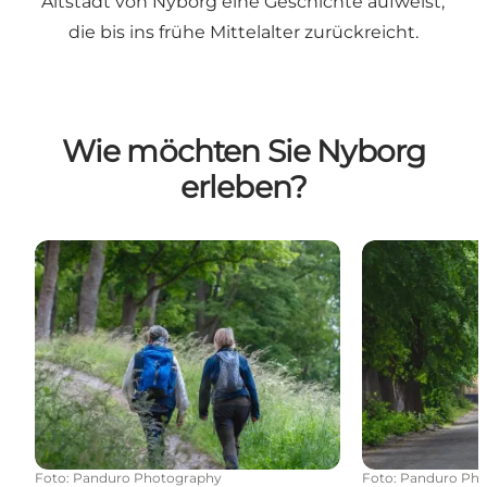
Altstadt von Nyborg eine Geschichte aufweist,
die bis ins frühe Mittelalter zurückreicht.
Wie möchten Sie Nyborg
erleben?
Wanderurlaub
Fahrradferien
Foto
:
Panduro Photography
Foto
:
Panduro Pho