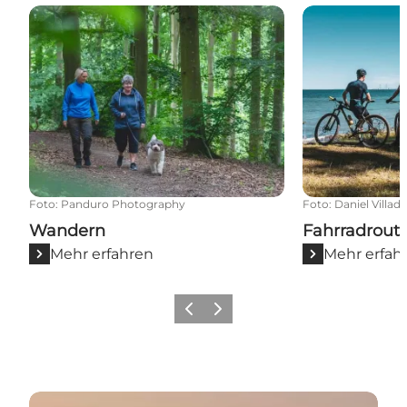
Wandern
Fahrradroute
Foto
:
Panduro Photography
Foto
:
Daniel Villad
Wandern
Fahrradrout
Mehr erfahren
Mehr erfah
Zurück
Weiter
Der Große Belt