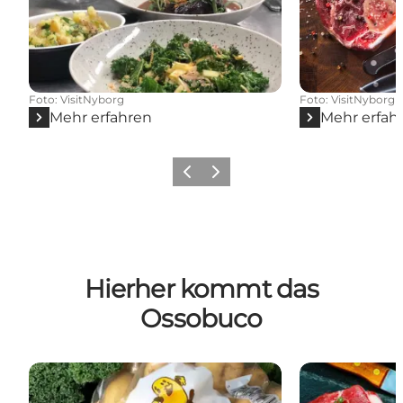
Foto
:
VisitNyborg
Foto
:
VisitNyborg
Mehr erfahren
Mehr erfah
Zurück
Weiter
Hierher kommt das
Ossobuco
Rosilde Højgård
Kildegaard - H