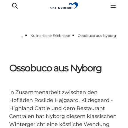
■
■
…
Kulinarische Erlebnisse
Ossobuco aus Nyborg
Erlebnisse in Nyborg
Outdoor
Veranstaltungen
Ossobuco aus Nyborg
Übernachtung
Reiseplanung
Buchen & kaufen
In Zusammenarbeit zwischen den
Hofläden Rosilde Højgaard, Kildegaard -
Highland Cattle und dem Restaurant
Centralen hat Nyborg diesem klassischen
Wintergericht eine köstliche Wendung