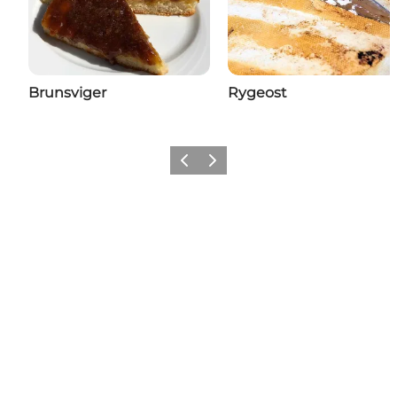
Brunsviger
Rygeost
Zurück
Weiter
Füge deinem Feed ein
bisschen Nyborg hinzu