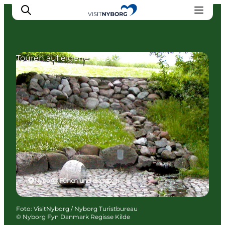
Touren auf eigene Faust
Erlebnisse in Nyborg
Outdoor
Veranstaltungen
Übernachtung
Reiseplanung
Buchen & kaufen
Nyborg, Fünen und die Inseln
Foto
:
VisitNyborg / Nyborg Turistbureau
©
Nyborg Fyn Danmark Regisse Kilde