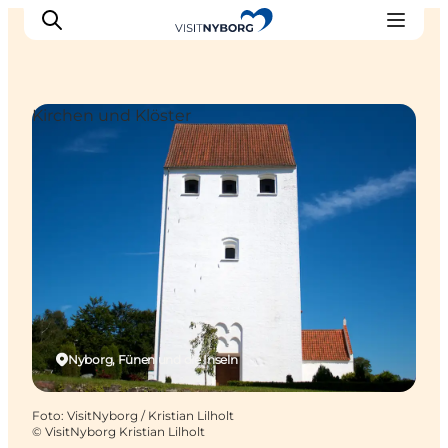
Kirchen und Klöster
Erlebnisse in Nyborg
Outdoor
Veranstaltungen
Übernachtung
Reiseplanung
Buchen & kaufen
Nyborg, Fünen und die Inseln
Foto
:
VisitNyborg / Kristian Lilholt
©
VisitNyborg Kristian Lilholt