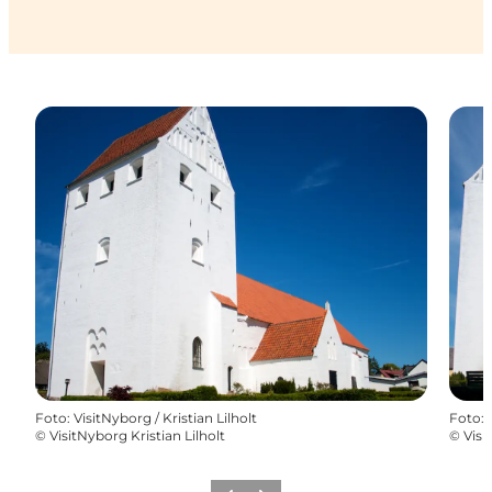
Foto
:
VisitNyborg / Kristian Lilholt
Foto
:
©
VisitNyborg Kristian Lilholt
©
Visi