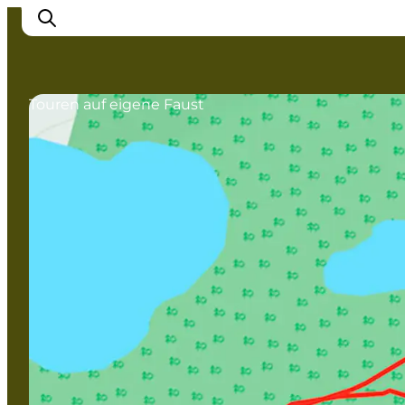
Touren auf eigene Faust
Erlebnisse in Nyborg
Outdoor
Veranstaltungen
Übernachtung
Reiseplanung
Buchen & kaufen