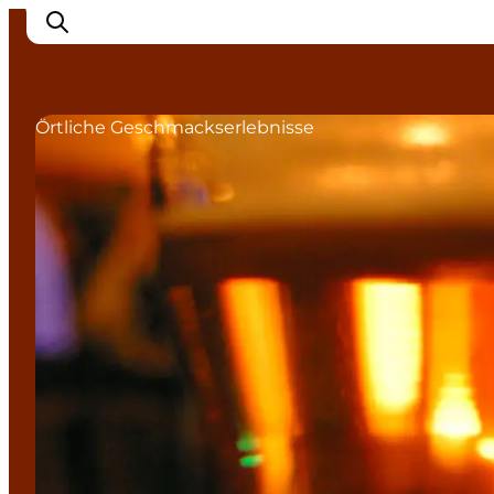
Örtliche Geschmackserlebnisse
Erlebnisse in Nyborg
Outdoor
Veranstaltungen
Übernachtung
Reiseplanung
Buchen & kaufen