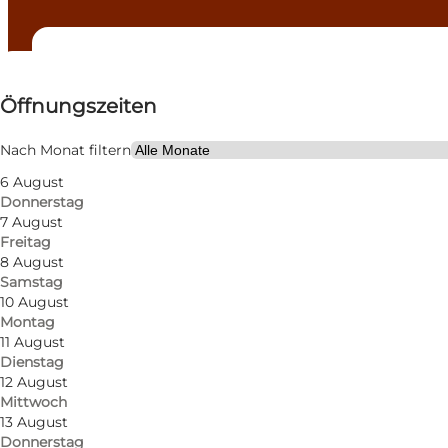
Öffnungszeiten anzeigen
Öffnungszeiten
Website besuchen
Mir selbst, Mein Partner, Freunde
Nach Monat filtern
6 August
Donnerstag
7 August
Freitag
8 August
Samstag
10 August
Montag
Am 1. Januar 2001 übernahm die vierte Generation J
11 August
Dienstag
16. Es wurde 1997 als bestes Bier in Dänemark gekür
12 August
Mittwoch
Die Brauerei ist immer noch Dänemarks kleinste Br
13 August
Donnerstag