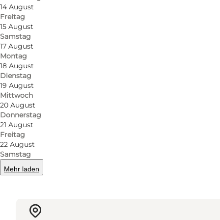
Fuer weitere Informationen sehen Sie bitte die Ho
14 August
Freitag
http://bryggerietrefsvindinge.dk/information-in-engl
15 August
Samstag
17 August
Montag
18 August
Facebook
Dienstag
19 August
Mittwoch
20 August
Donnerstag
21 August
Mehr erfahren
Freitag
22 August
Samstag
Mehr laden