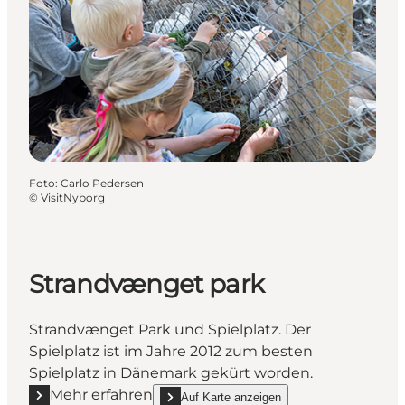
Foto
:
Carlo Pedersen
©
VisitNyborg
Strandvænget park
Strandvænget Park und Spielplatz. Der
Spielplatz ist im Jahre 2012 zum besten
Spielplatz in Dänemark gekürt worden.
Mehr erfahren
Auf Karte anzeigen
Mehr erfahren "Strandvænget park"
show Strandvænget park on_map