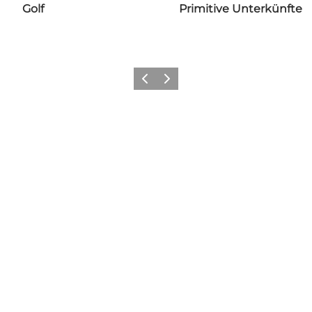
Golf
Primitive Unterkünfte
Zurück
Weiter
Füge deinem Feed ein
bisschen Nyborg hinzu