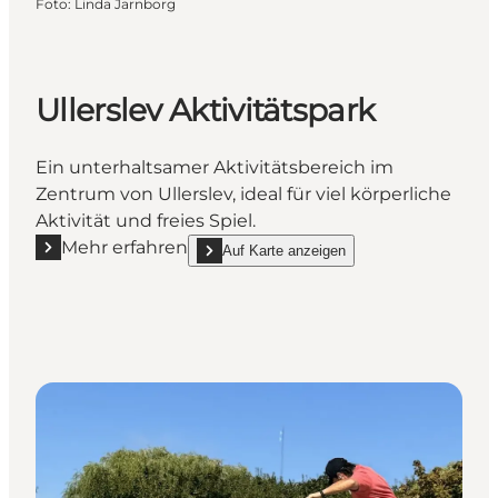
Foto
:
Linda Jarnborg
Ullerslev Aktivitätspark
Ein unterhaltsamer Aktivitätsbereich im
Zentrum von Ullerslev, ideal für viel körperliche
Aktivität und freies Spiel.
Mehr erfahren
Auf Karte anzeigen
Mehr erfahren "Ullerslev Aktivitätspark"
show Ullerslev Aktivitätspark on_map