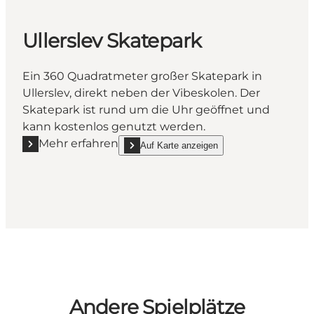
Ullerslev Skatepark
Ein 360 Quadratmeter großer Skatepark in
Ullerslev, direkt neben der Vibeskolen. Der
Skatepark ist rund um die Uhr geöffnet und
kann kostenlos genutzt werden.
Mehr erfahren
Auf Karte anzeigen
Mehr erfahren "Ullerslev Skatepark"
show Ullerslev Skatepark on_map
Andere Spielplätze