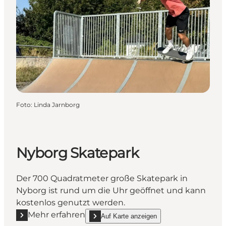
Foto
:
Linda Jarnborg
Nyborg Skatepark
Der 700 Quadratmeter große Skatepark in
Nyborg ist rund um die Uhr geöffnet und kann
kostenlos genutzt werden.
Mehr erfahren
Auf Karte anzeigen
Mehr erfahren "Nyborg Skatepark"
show Nyborg Skatepark on_map