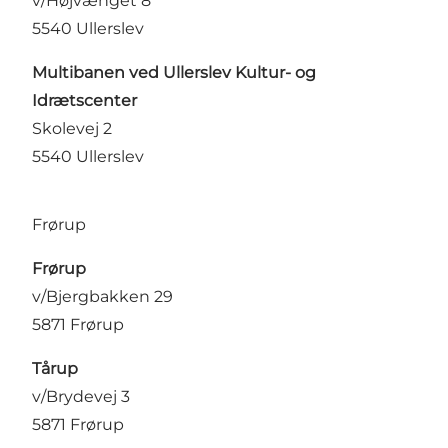
v/Højvænget 8
5540 Ullerslev
Multibanen ved Ullerslev Kultur- og
Idrætscenter
Skolevej 2
5540 Ullerslev
Frørup
Frørup
v/Bjergbakken 29
5871 Frørup
Tårup
v/Brydevej 3
5871 Frørup