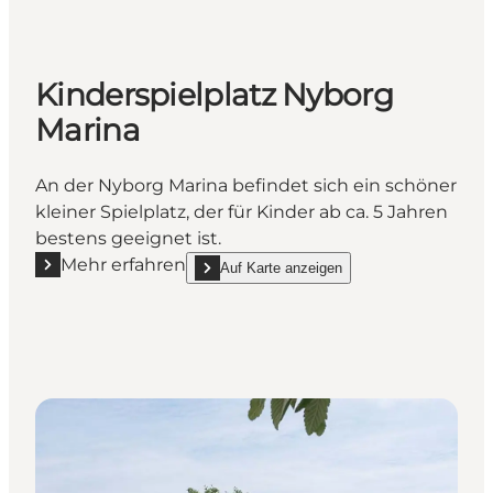
Kinderspielplatz Nyborg
Marina
An der Nyborg Marina befindet sich ein schöner
kleiner Spielplatz, der für Kinder ab ca. 5 Jahren
bestens geeignet ist.
Mehr erfahren
Auf Karte anzeigen
Mehr erfahren "Kinderspielplatz Nyborg Marina"
show Kinderspielplatz Nyborg Marina on_map