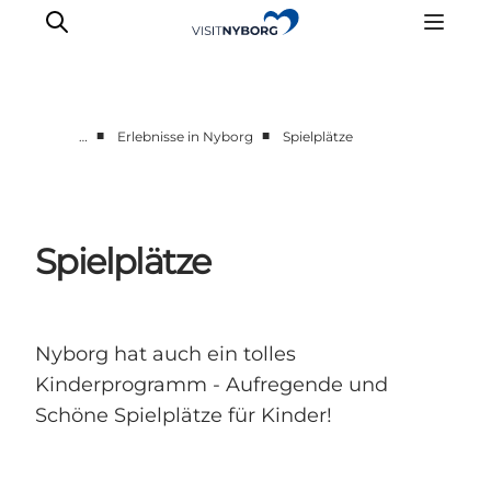
■
■
…
Erlebnisse in Nyborg
Spielplätze
Erlebnisse in Nyborg
Outdoor
Veranstaltungen
Spielplätze
Übernachtung
Reiseplanung
Buchen & kaufen
Nyborg hat auch ein tolles
Kinderprogramm - Aufregende und
Schöne Spielplätze für Kinder!