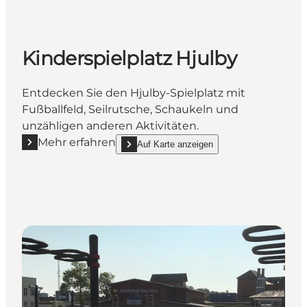
Kinderspielplatz Hjulby
Entdecken Sie den Hjulby-Spielplatz mit
Fußballfeld, Seilrutsche, Schaukeln und
unzähligen anderen Aktivitäten.
Mehr erfahren
Auf Karte anzeigen
Mehr erfahren "Kinderspielplatz Hjulby"
show Kinderspielplatz Hjulby on_map