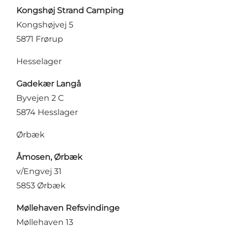
Kongshøj Strand Camping
Kongshøjvej 5
5871 Frørup
Hesselager
Gadekær Langå
Byvejen 2 C
5874 Hesslager
Ørbæk
Åmosen, Ørbæk
v/Engvej 31
5853 Ørbæk
Møllehaven Refsvindinge
Møllehaven 13