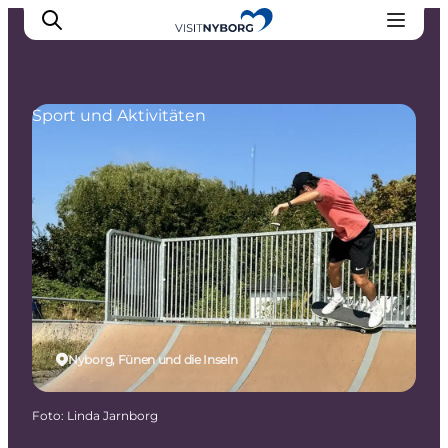
Sport und Aktivitäten
Erlebnisse in Nyborg
Outdoor
Veranstaltungen
Übernachtung
Reiseplanung
Buchen & kaufen
Nyborg, Fünen und die Inseln
Foto
:
Linda Jarnborg