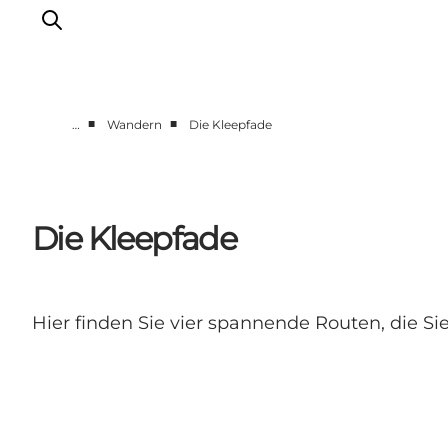
■
■
…
Wandern
Die Kleepfade
Erlebnisse in Nyborg
Outdoor
Veranstaltungen
Die Kleepfade
Übernachtung
Reiseplanung
Buchen & kaufen
Hier finden Sie vier spannende Routen, die Si