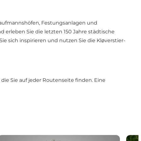
n Kaufmannshöfen, Festungsanlagen und
 erleben Sie die letzten 150 Jahre städtische
sich inspirieren und nutzen Sie die Kløverstier-
e Sie auf jeder Routenseite finden. Eine
Der Rote Kleepfad
Der s