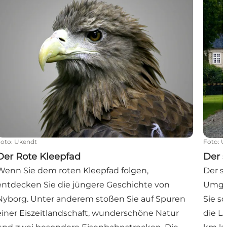
Foto
:
Ukendt
Foto
:
U
Der Rote Kleepfad
Der 
Wenn Sie dem roten Kleepfad folgen,
Der s
entdecken Sie die jüngere Geschichte von
Umgeb
Nyborg. Unter anderem stoßen Sie auf Spuren
Sie s
einer Eiszeitlandschaft, wunderschöne Natur
die L