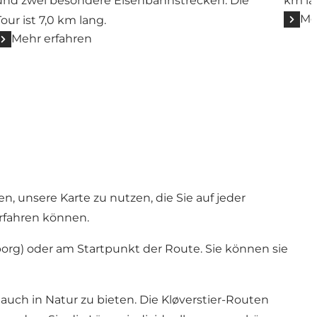
und zwei besondere Eisenbahnstrecken. Die
km la
Me
Tour ist 7,0 km lang.
Mehr erfahren
n, unsere Karte zu nutzen, die Sie auf jeder
rfahren können.
borg) oder am Startpunkt der Route. Sie können sie
auch in Natur zu bieten. Die Kløverstier-Routen