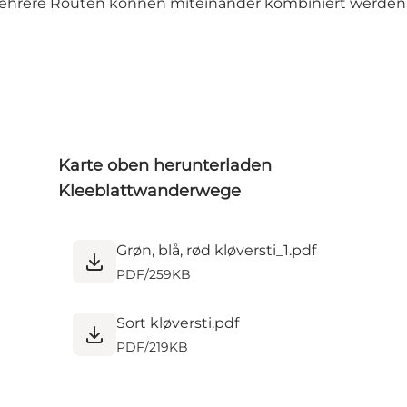
Mehrere Routen können miteinander kombiniert werden, 
Karte oben herunterladen
Kleeblattwanderwege
Grøn, blå, rød kløversti_1.pdf
PDF
/
259KB
Sort kløversti.pdf
PDF
/
219KB