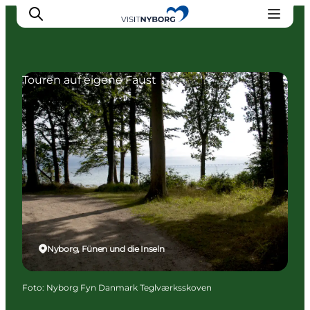
Touren auf eigene Faust
Erlebnisse in Nyborg
Outdoor
Veranstaltungen
Übernachtung
Reiseplanung
Buchen & kaufen
Nyborg, Fünen und die Inseln
Foto
:
Nyborg Fyn Danmark Teglværksskoven