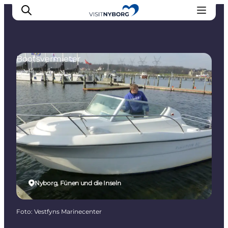
Bootsvermieter
Erlebnisse in Nyborg
Outdoor
Veranstaltungen
Übernachtung
Reiseplanung
Buchen & kaufen
Nyborg, Fünen und die Inseln
Foto
:
Vestfyns Marinecenter