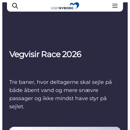
Erlebnisse in Nyborg
Vegvisir Race 2026
Outdoor
Veranstaltungen
Übernachtung
Reiseplanung
Tre baner, hvor deltagerne skal sejle på
Buchen & kaufen
både åbent vand og mere snævre
passager og ikke mindst have styr på
sejlet.