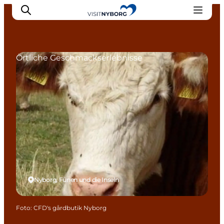
Örtliche Geschmackserlebnisse
Erlebnisse in Nyborg
Outdoor
Veranstaltungen
Übernachtung
Reiseplanung
Buchen & kaufen
Nyborg, Fünen und die Inseln
Foto
:
CFD's gårdbutik Nyborg