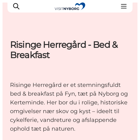
Risinge Herregård - Bed &
Erlebnisse in Nyborg
Breakfast
Outdoor
Veranstaltungen
Übernachtung
Risinge Herregård er et stemningsfuldt
Reiseplanung
bed & breakfast på Fyn, tæt på Nyborg og
Buchen & kaufen
Kerteminde. Her bor du i rolige, historiske
omgivelser nær skov og kyst – ideelt til
cykelferie, vandreture og afslappende
ophold tæt på naturen.