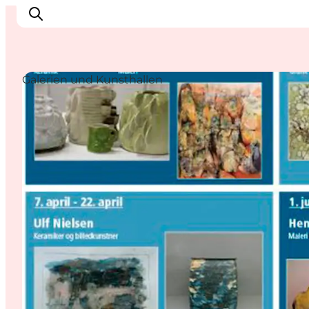
Galerien und Kunsthallen
Erlebnisse in Nyborg
Outdoor
Veranstaltungen
Übernachtung
Reiseplanung
Buchen & kaufen