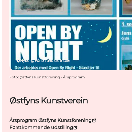
Nyborg, Fünen und die Inseln
Foto
:
Østfyns Kunstforening - Årsprogram
Østfyns Kunstverein
Årsprogram Østfyns Kunstforening
Førstkommende udstilling