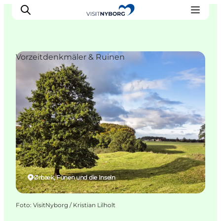
Vorzeitdenkmäler & Ruinen
Erlebnisse in Nyborg
Outdoor
Veranstaltungen
Übernachtung
Reiseplanung
Buchen & kaufen
Ørbæk, Fünen und die Inseln
Foto
:
VisitNyborg / Kristian Lilholt