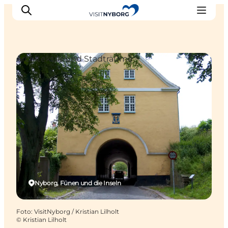
Architektur und Stadträume
Erlebnisse in Nyborg
Outdoor
Veranstaltungen
Übernachtung
Reiseplanung
Buchen & kaufen
Nyborg, Fünen und die Inseln
Foto
:
VisitNyborg / Kristian Lilholt
©
Kristian Lilholt