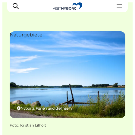
Naturgebiete
Erlebnisse in Nyborg
Outdoor
Veranstaltungen
Übernachtung
Reiseplanung
Buchen & kaufen
Nyborg, Fünen und die Inseln
Foto
:
Kristian Lilholt