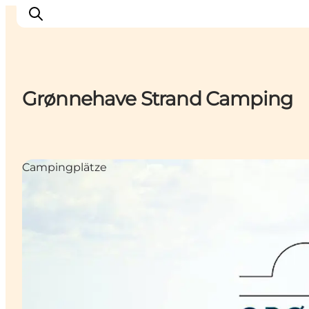
Grønnehave Strand Camping
Erlebnisse in Nyborg
Outdoor
Veranstaltungen
Campingplätze
Übernachtung
Reiseplanung
Buchen & kaufen