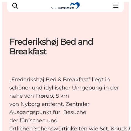
Frederikshøj Bed and
Erlebnisse in Nyborg
Breakfast
Outdoor
Veranstaltungen
Übernachtung
„Frederikshøj Bed & Breakfast” liegt in
Reiseplanung
schöner und idyllischer Umgebung in der
Buchen & kaufen
nähe von Frørup, 8 km
von Nyborg entfernt. Zentraler
Ausgangspunkt für Besuche
der fünischen und
örtlichen Sehenswürtigkeiten wie Sct. Knuds 