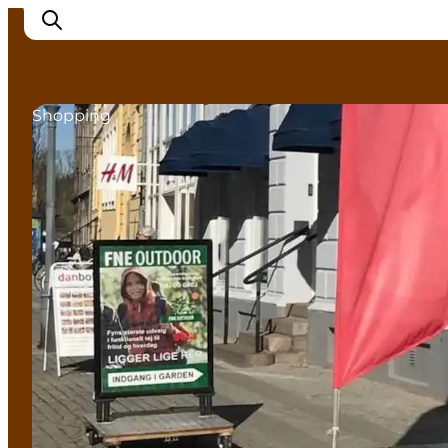
Shopping
Erlebnisse in Nyborg
Outdoor
Veranstaltungen
Übernachtung
Reiseplanung
Buchen & kaufen