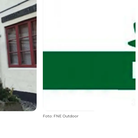
Foto
:
FNE Outdoor