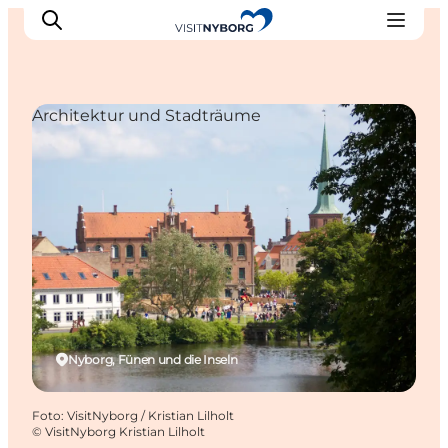
Architektur und Stadträume
Erlebnisse in Nyborg
Outdoor
Veranstaltungen
Übernachtung
Reiseplanung
Buchen & kaufen
Nyborg, Fünen und die Inseln
Foto
:
VisitNyborg / Kristian Lilholt
©
VisitNyborg Kristian Lilholt