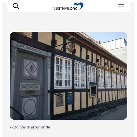
Shopping
Erlebnisse in Nyborg
Outdoor
Veranstaltungen
Übernachtung
Reiseplanung
Buchen & kaufen
Foto
:
VisitKerteminde