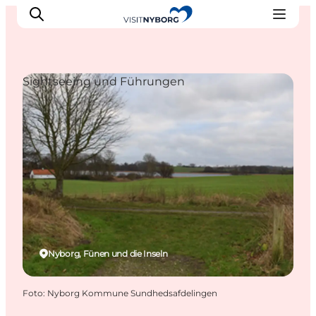
Sightseeing und Führungen
Erlebnisse in Nyborg
Outdoor
Veranstaltungen
Übernachtung
Reiseplanung
Buchen & kaufen
Nyborg, Fünen und die Inseln
Foto
:
Nyborg Kommune Sundhedsafdelingen