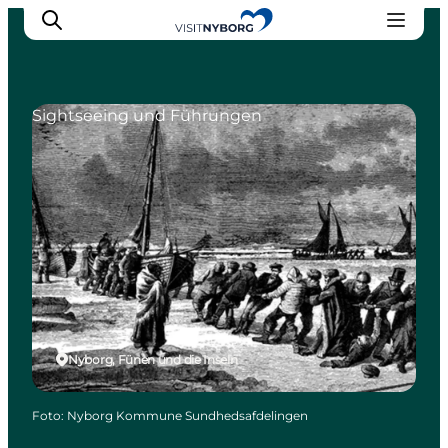
Sightseeing und Führungen
Erlebnisse in Nyborg
Outdoor
Veranstaltungen
Übernachtung
Reiseplanung
Buchen & kaufen
Nyborg, Fünen und die Inseln
Foto
:
Nyborg Kommune Sundhedsafdelingen