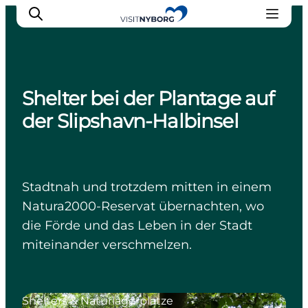
Shelter bei der Plantage auf
Erlebnisse in Nyborg
der Slipshavn-Halbinsel
Outdoor
Veranstaltungen
Übernachtung
Stadtnah und trotzdem mitten in einem
Reiseplanung
Natura2000-Reservat übernachten, wo
Buchen & kaufen
die Förde und das Leben in der Stadt
miteinander verschmelzen.
Shelters & Naturlagerplätze