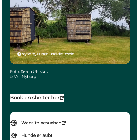
Nyborg, Fünen und die Inseln
Foto
:
Søren Uhrskov
©
VisitNyborg
Book en shelter her
Website besuchen
Hunde erlaubt