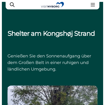
Shelter am Kongshøj Strand
Erlebnisse in Nyborg
Outdoor
Veranstaltungen
Genießen Sie den Sonnenaufgang über
Übernachtung
dem Großen Belt in einer ruhigen und
Reiseplanung
ländlichen Umgebung.
Buchen & kaufen
Shelters & Naturlagerplätze